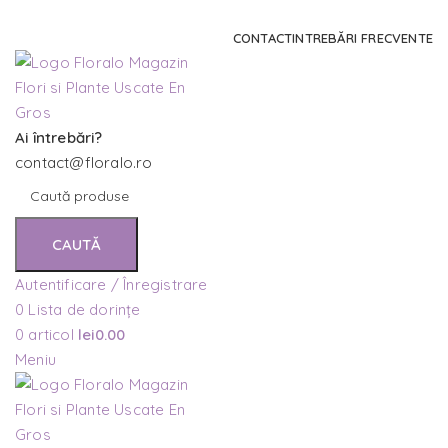
Comanda și telefonic la
+4 0741 746 262
CONTACT
INTREBĂRI FRECVENTE
Ai întrebări?
contact@floralo.ro
CAUTĂ
Autentificare / Înregistrare
0
Lista de dorințe
0
articol
lei
0.00
Meniu