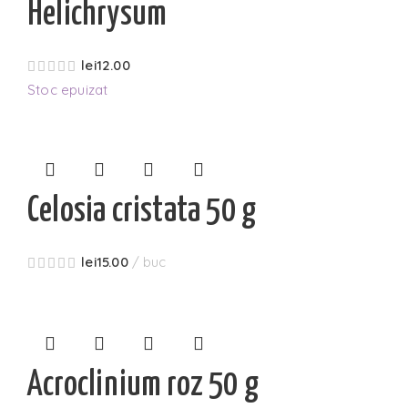
Helichrysum
lei
12.00
Stoc epuizat
Celosia cristata 50 g
lei
15.00
buc
Acroclinium roz 50 g