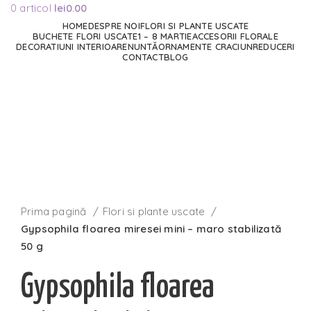
0
articol
lei
0.00
HOME
DESPRE NOI
FLORI SI PLANTE USCATE
BUCHETE FLORI USCATE
1 – 8 MARTIE
ACCESORII FLORALE
DECORATIUNI INTERIOARE
NUNTĂ
ORNAMENTE CRACIUN
REDUCERI
CONTACT
BLOG
Stoc epuizat
Faceți click pentru a mări
Prima pagină
Flori si plante uscate
Gypsophila floarea miresei mini – maro stabilizată
50 g
Gypsophila floarea