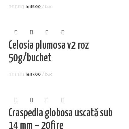
lei
15.00
buc
Celosia plumosa v2 roz
50g/buchet
lei
17.00
buc
Craspedia globosa uscată sub
14 mm – 20fire