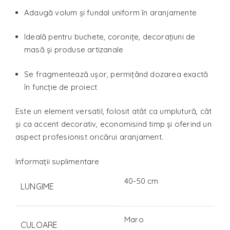
Adaugă volum și fundal uniform în aranjamente
Ideală pentru buchete, coronițe, decorațiuni de
masă și produse artizanale
Se fragmentează ușor, permițând dozarea exactă
în funcție de proiect
Este un element versatil, folosit atât ca umplutură, cât
și ca accent decorativ, economisind timp și oferind un
aspect profesionist oricărui aranjament.
Informații suplimentare
40-50 cm
LUNGIME
Maro
CULOARE