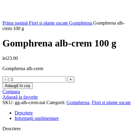
Faceți click pentru a mări
Prima pagină
Flori si plante uscate
Gomphrena
Gomphrena alb-
crem 100 g
Gomphrena alb-crem 100 g
lei
23.00
Gomphrena alb-crem
Cantitate
Gomphrena
Adaugă în coș
alb-
Compara
crem
Adaugă la favorite
100
SKU:
gg-alb-crem-nat
Categorii:
Gomphrena
,
Flori si plante uscate
g
Descriere
Informații suplimentare
Descriere