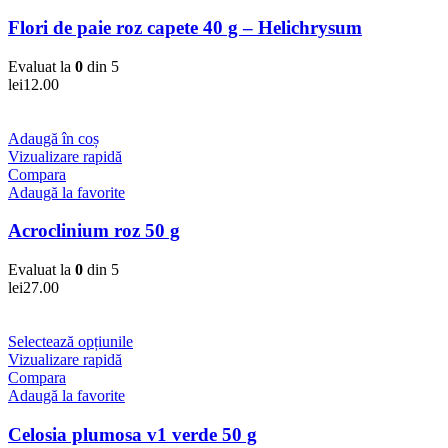
Flori de paie roz capete 40 g – Helichrysum
Evaluat la
0
din 5
lei
12.00
Adaugă în coș
Vizualizare rapidă
Compara
Adaugă la favorite
Acroclinium roz 50 g
Evaluat la
0
din 5
lei
27.00
Selectează opțiunile
Vizualizare rapidă
Compara
Adaugă la favorite
Celosia plumosa v1 verde 50 g