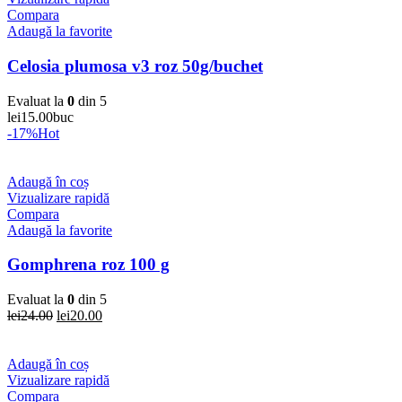
Compara
Adaugă la favorite
Celosia plumosa v3 roz 50g/buchet
Evaluat la
0
din 5
lei
15.00
buc
-17%
Hot
Adaugă în coș
Vizualizare rapidă
Compara
Adaugă la favorite
Gomphrena roz 100 g
Evaluat la
0
din 5
Prețul
Prețul
lei
24.00
lei
20.00
inițial
curent
a
este:
fost:
lei20.00.
Adaugă în coș
lei24.00.
Vizualizare rapidă
Compara