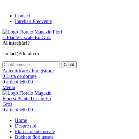
Comanda și telefonic la
+4 0741 746 262
Contact
Intrebări Frecvente
Ai întrebări?
contact@floralo.ro
Caută
Autentificare / Înregistrare
0
Lista de dorințe
0
articol
lei
0.00
Meniu
0
articol
lei
0.00
Home
Despre noi
Flori si plante uscate
Buchete flori uscate