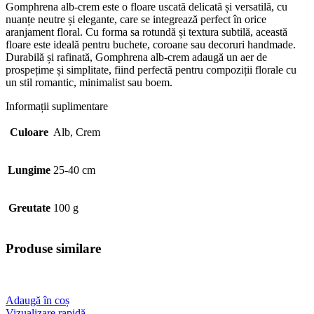
Gomphrena alb-crem este o floare uscată delicată și versatilă, cu
nuanțe neutre și elegante, care se integrează perfect în orice
aranjament floral. Cu forma sa rotundă și textura subtilă, această
floare este ideală pentru buchete, coroane sau decoruri handmade.
Durabilă și rafinată, Gomphrena alb-crem adaugă un aer de
prospețime și simplitate, fiind perfectă pentru compoziții florale cu
un stil romantic, minimalist sau boem.
Informații suplimentare
Culoare
Alb, Crem
Lungime
25-40 cm
Greutate
100 g
Produse similare
Adaugă în coș
Vizualizare rapidă