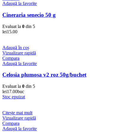
Adaugă la favorite
Cineraria senecio 50 g
Evaluat la
0
din 5
lei
15.00
Adaugă în coș
Vizualizare rapidă
Compara
Adaugă la favorite
Celosia plumosa v2 roz 50g/buchet
Evaluat la
0
din 5
lei
17.00
buc
Stoc epuizat
Citește mai mult
Vizualizare rapidă
Compara
Adaugă la favorite