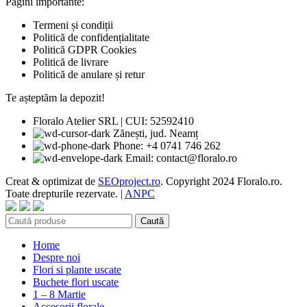
Pagini importante:
Termeni și condiții
Politică de confidențialitate
Politică GDPR Cookies
Politică de livrare
Politică de anulare și retur
Te așteptăm la depozit!
Floralo Atelier SRL | CUI: 52592410
Zănești, jud. Neamț
Phone: +4 0741 746 262
Email: contact@floralo.ro
Creat & optimizat de
SEOproject.ro
. Copyright
2024 Floralo.ro.
Toate drepturile rezervate. |
ANPC
Caută
Home
Despre noi
Flori si plante uscate
Buchete flori uscate
1 – 8 Martie
Accesorii florale