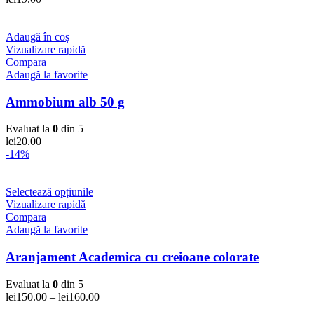
Adaugă în coș
Vizualizare rapidă
Compara
Adaugă la favorite
Ammobium alb 50 g
Evaluat la
0
din 5
lei
20.00
-14%
Selectează opțiunile
Vizualizare rapidă
Compara
Adaugă la favorite
Aranjament Academica cu creioane colorate
Evaluat la
0
din 5
lei
150.00
–
lei
160.00