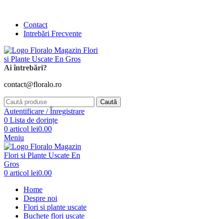
Comanda și telefonic la
+4 0741 746 262
Contact
Intrebări Frecvente
Ai întrebări?
contact@floralo.ro
Caută
Autentificare / Înregistrare
0
Lista de dorințe
0
articol
lei
0.00
Meniu
0
articol
lei
0.00
Home
Despre noi
Flori si plante uscate
Buchete flori uscate