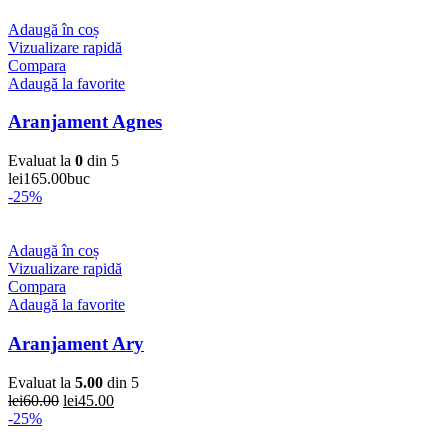
Adaugă în coș
Vizualizare rapidă
Compara
Adaugă la favorite
Aranjament Agnes
Evaluat la
0
din 5
lei
165.00
buc
-25%
Adaugă în coș
Vizualizare rapidă
Compara
Adaugă la favorite
Aranjament Ary
Evaluat la
5.00
din 5
Prețul
Prețul
lei
60.00
lei
45.00
inițial
curent
-25%
a
este: