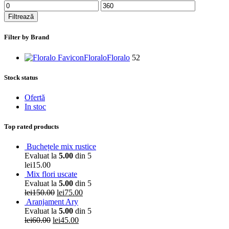
Preț
Preț
minim
maxim
Filtrează
Filter by Brand
Floralo
Floralo
52
Stock status
Ofertă
In stoc
Top rated products
Buchețele mix rustice
Evaluat la
5.00
din 5
lei
15.00
Mix flori uscate
Evaluat la
5.00
din 5
Prețul
Prețul
lei
150.00
lei
75.00
inițial
curent
Aranjament Ary
a
este:
Evaluat la
5.00
din 5
Prețul
fost:
Prețul
lei75.00.
lei
60.00
lei
45.00
inițial
lei150.00.
curent