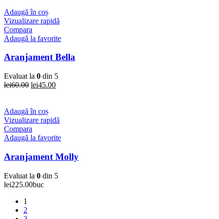
fost:
lei45.00.
lei60.00.
Adaugă în coș
Vizualizare rapidă
Compara
Adaugă la favorite
Aranjament Bella
Evaluat la
0
din 5
Prețul
Prețul
lei
60.00
lei
45.00
inițial
curent
a
este:
fost:
lei45.00.
Adaugă în coș
lei60.00.
Vizualizare rapidă
Compara
Adaugă la favorite
Aranjament Molly
Evaluat la
0
din 5
lei
225.00
buc
1
2
3