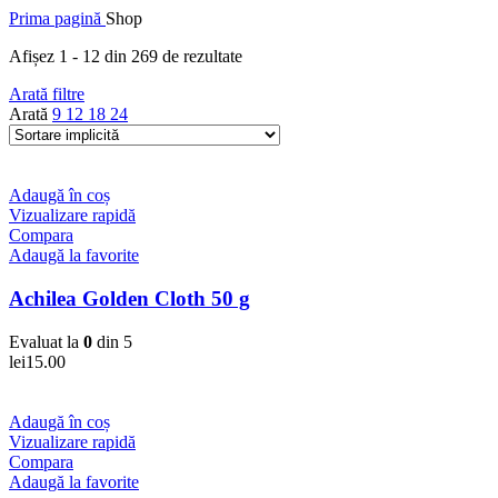
Prima pagină
Shop
a
este:
fost:
lei45.00.
Afișez 1 - 12 din 269 de rezultate
lei60.00.
Arată filtre
Arată
9
12
18
24
Adaugă în coș
Vizualizare rapidă
Compara
Adaugă la favorite
Achilea Golden Cloth 50 g
Evaluat la
0
din 5
lei
15.00
Adaugă în coș
Vizualizare rapidă
Compara
Adaugă la favorite