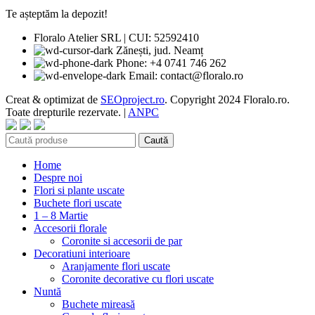
Te așteptăm la depozit!
Floralo Atelier SRL | CUI: 52592410
Zănești, jud. Neamț
Phone: +4 0741 746 262
Email: contact@floralo.ro
Creat & optimizat de
SEOproject.ro
. Copyright
2024 Floralo.ro.
Toate drepturile rezervate. |
ANPC
Caută
Home
Despre noi
Flori si plante uscate
Buchete flori uscate
1 – 8 Martie
Accesorii florale
Coronite si accesorii de par
Decoratiuni interioare
Aranjamente flori uscate
Coronite decorative cu flori uscate
Nuntă
Buchete mireasă