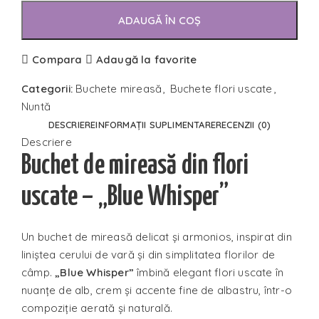
ADAUGĂ ÎN COȘ
Compara
Adaugă la favorite
Categorii:
Buchete mireasă
,
Buchete flori uscate
,
Nuntă
DESCRIERE
INFORMAȚII SUPLIMENTARE
RECENZII (0)
Descriere
Buchet de mireasă din flori
uscate – „Blue Whisper”
Un buchet de mireasă delicat și armonios, inspirat din
liniștea cerului de vară și din simplitatea florilor de
câmp.
„Blue Whisper”
îmbină elegant flori uscate în
nuanțe de alb, crem și accente fine de albastru, într-o
compoziție aerată și naturală.