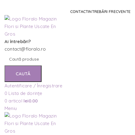
Comanda și telefonic la
+4 0741 746 262
CONTACT
INTREBĂRI FRECVENTE
Ai întrebări?
contact@floralo.ro
CAUTĂ
Autentificare / Înregistrare
0
Lista de dorințe
0
articol
lei
0.00
Meniu