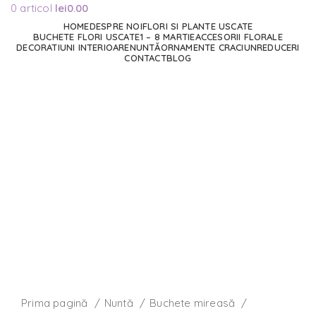
0
articol
lei
0.00
HOME
DESPRE NOI
FLORI SI PLANTE USCATE
BUCHETE FLORI USCATE
1 – 8 MARTIE
ACCESORII FLORALE
DECORATIUNI INTERIOARE
NUNTĂ
ORNAMENTE CRACIUN
REDUCERI
CONTACT
BLOG
Faceți click pentru a mări
Prima pagină
Nuntă
Buchete mireasă