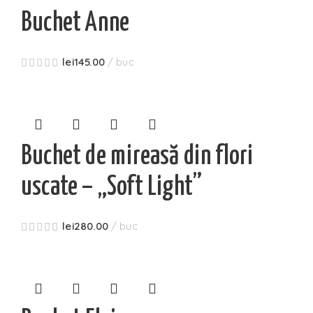
Buchet Anne
lei
145.00
buc
Buchet de mireasă din flori
uscate – „Soft Light”
lei
280.00
buc