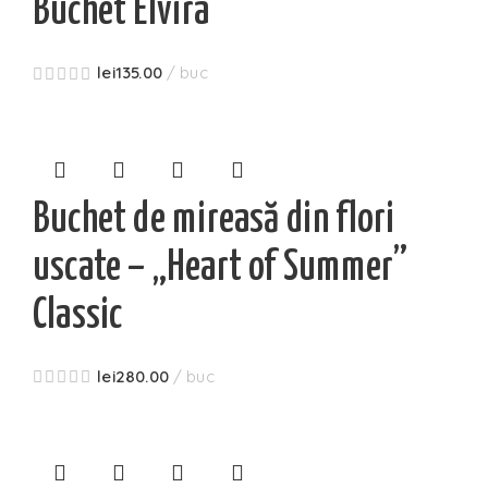
Buchet Elvira
lei
135.00
buc
Buchet de mireasă din flori
uscate – „Heart of Summer”
Classic
lei
280.00
buc