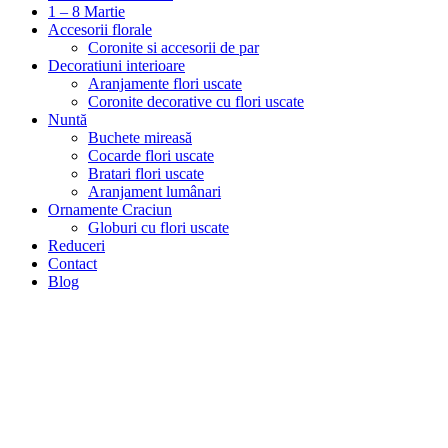
1 – 8 Martie
Accesorii florale
Coronite si accesorii de par
Decoratiuni interioare
Aranjamente flori uscate
Coronite decorative cu flori uscate
Nuntă
Buchete mireasă
Cocarde flori uscate
Bratari flori uscate
Aranjament lumânari
Ornamente Craciun
Globuri cu flori uscate
Reduceri
Contact
Blog
-27%
Stoc epuizat