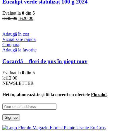
Eucalipt verde stabilizat 100 g 2024
Evaluat la
0
din 5
Prețul
Prețul
lei
45.00
lei
20.00
inițial
curent
a
este:
fost:
lei20.00.
Adaugă în coș
lei45.00.
Vizualizare rapidă
Compara
Adaugă la favorite
Cocardă – flori de pus în piept mov
Evaluat la
0
din 5
lei
12.00
NEWSLETTER
Hei tu, abonează-te și fii la curent cu ofertele
Floralo!