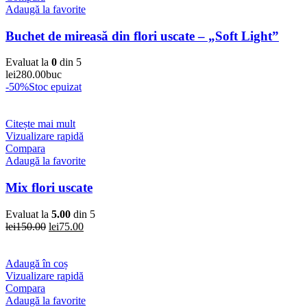
Adaugă la favorite
Buchet de mireasă din flori uscate – „Soft Light”
Evaluat la
0
din 5
lei
280.00
buc
-50%
Stoc epuizat
Citește mai mult
Vizualizare rapidă
Compara
Adaugă la favorite
Mix flori uscate
Evaluat la
5.00
din 5
Prețul
Prețul
lei
150.00
lei
75.00
inițial
curent
a
este:
fost:
lei75.00.
Adaugă în coș
lei150.00.
Vizualizare rapidă
Compara
Adaugă la favorite