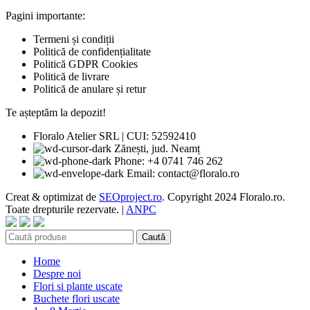
Pagini importante:
Termeni și condiții
Politică de confidențialitate
Politică GDPR Cookies
Politică de livrare
Politică de anulare și retur
Te așteptăm la depozit!
Floralo Atelier SRL | CUI: 52592410
Zănești, jud. Neamț
Phone: +4 0741 746 262
Email: contact@floralo.ro
Creat & optimizat de
SEOproject.ro
. Copyright
2024 Floralo.ro.
Toate drepturile rezervate. |
ANPC
Caută
Home
Despre noi
Flori si plante uscate
Buchete flori uscate