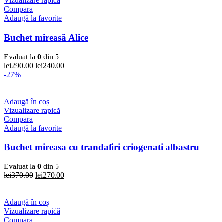
Vizualizare rapidă
Compara
Adaugă la favorite
Buchet mireasă Alice
Evaluat la
0
din 5
Prețul
Prețul
lei
290.00
lei
240.00
inițial
curent
-27%
a
este:
fost:
lei240.00.
lei290.00.
Adaugă în coș
Vizualizare rapidă
Compara
Adaugă la favorite
Buchet mireasa cu trandafiri criogenati albastru
Evaluat la
0
din 5
Prețul
Prețul
lei
370.00
lei
270.00
inițial
curent
a
este:
fost:
lei270.00.
Adaugă în coș
lei370.00.
Vizualizare rapidă
Compara