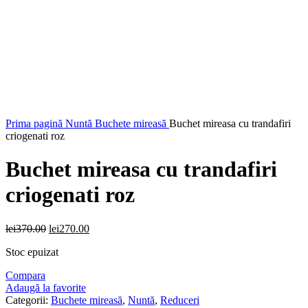
Faceți click pentru a mări
Prima pagină
Nuntă
Buchete mireasă
Buchet mireasa cu trandafiri
criogenati roz
Buchet mireasa cu trandafiri
criogenati roz
Prețul
Prețul
lei
370.00
lei
270.00
inițial
curent
Stoc epuizat
a
este:
fost:
lei270.00.
Compara
lei370.00.
Adaugă la favorite
Categorii:
Buchete mireasă
,
Nuntă
,
Reduceri