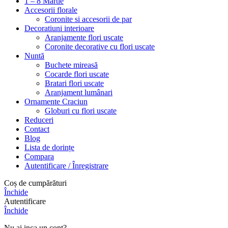
1 – 8 Martie
Accesorii florale
Coronite si accesorii de par
Decoratiuni interioare
Aranjamente flori uscate
Coronite decorative cu flori uscate
Nuntă
Buchete mireasă
Cocarde flori uscate
Bratari flori uscate
Aranjament lumânari
Ornamente Craciun
Globuri cu flori uscate
Reduceri
Contact
Blog
Lista de dorințe
Compara
Autentificare / Înregistrare
Coș de cumpărături
Închide
Autentificare
Închide
Nu ai inca un cont?