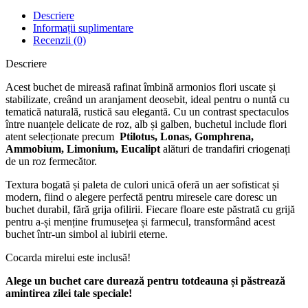
Descriere
Informații suplimentare
Recenzii (0)
Descriere
Acest buchet de mireasă rafinat îmbină armonios flori uscate și
stabilizate, creând un aranjament deosebit, ideal pentru o nuntă cu
tematică naturală, rustică sau elegantă. Cu un contrast spectaculos
între nuanțele delicate de roz, alb și galben, buchetul include flori
atent selecționate precum
Ptilotus, Lonas, Gomphrena,
Ammobium, Limonium, Eucalipt
alături de trandafiri criogenați
de un roz fermecător.
Textura bogată și paleta de culori unică oferă un aer sofisticat și
modern, fiind o alegere perfectă pentru miresele care doresc un
buchet durabil, fără grija ofilirii. Fiecare floare este păstrată cu grijă
pentru a-și menține frumusețea și farmecul, transformând acest
buchet într-un simbol al iubirii eterne.
Cocarda mirelui este inclusă!
Alege un buchet care durează pentru totdeauna și păstrează
amintirea zilei tale speciale!