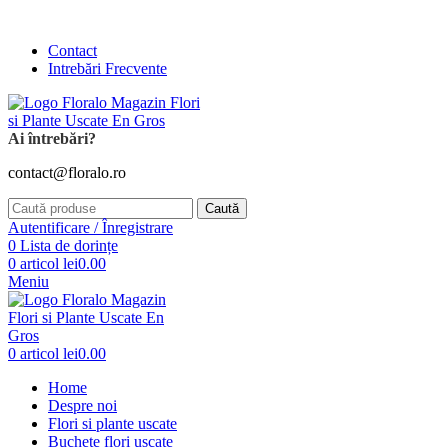
Comanda și telefonic la
+4 0741 746 262
Contact
Intrebări Frecvente
Ai întrebări?
contact@floralo.ro
Caută
Autentificare / Înregistrare
0
Lista de dorințe
0
articol
lei
0.00
Meniu
0
articol
lei
0.00
Home
Despre noi
Flori si plante uscate
Buchete flori uscate