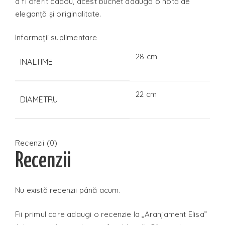
a fi oferit cadou, acest buchet adaugă o notă de
eleganță și originalitate.
Informații suplimentare
28 cm
INALTIME
22 cm
DIAMETRU
Recenzii (0)
Recenzii
Nu există recenzii până acum.
Fii primul care adaugi o recenzie la „Aranjament Elisa”