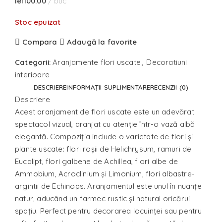
lei
100.00
buc
Stoc epuizat
Compara
Adaugă la favorite
Categorii:
Aranjamente flori uscate
,
Decoratiuni
interioare
DESCRIERE
INFORMAȚII SUPLIMENTARE
RECENZII (0)
Descriere
Acest aranjament de flori uscate este un adevărat
spectacol vizual, aranjat cu atenție într-o vază albă
elegantă. Compoziția include o varietate de flori și
plante uscate: flori roșii de Helichrysum, ramuri de
Eucalipt, flori galbene de Achillea, flori albe de
Ammobium, Acroclinium și Limonium, flori albastre-
argintii de Echinops. Aranjamentul este unul în nuanțe
natur, aducând un farmec rustic și natural oricărui
spațiu. Perfect pentru decorarea locuinței sau pentru