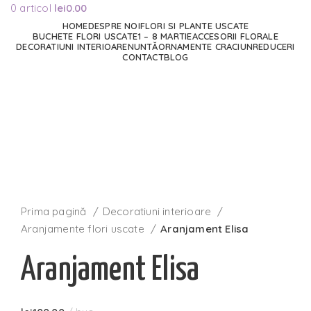
0
articol
lei
0.00
HOME
DESPRE NOI
FLORI SI PLANTE USCATE
BUCHETE FLORI USCATE
1 – 8 MARTIE
ACCESORII FLORALE
DECORATIUNI INTERIOARE
NUNTĂ
ORNAMENTE CRACIUN
REDUCERI
CONTACT
BLOG
Stoc epuizat
Faceți click pentru a mări
Prima pagină
Decoratiuni interioare
Aranjamente flori uscate
Aranjament Elisa
Aranjament Elisa