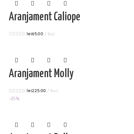
Aranjament Caliope
lei
65.00
buc
Aranjament Molly
lei
225.00
buc
-25%