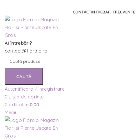
Comanda și telefonic la
+4 0741 746 262
CONTACT
INTREBĂRI FRECVENTE
Ai întrebări?
contact@floralo.ro
CAUTĂ
Autentificare / Înregistrare
0
Lista de dorințe
0
articol
lei
0.00
Meniu