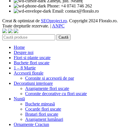
Zănești, jud. Neamț
Phone: +4 0741 746 262
Email: contact@floralo.ro
Creat & optimizat de
SEOproject.ro
. Copyright
2024 Floralo.ro.
Toate drepturile rezervate. |
ANPC
Caută
Home
Despre noi
Flori si plante uscate
Buchete flori uscate
1 – 8 Martie
Accesorii florale
Coronite si accesorii de par
Decoratiuni interioare
Aranjamente flori uscate
Coronite decorative cu flori uscate
Nuntă
Buchete mireasă
Cocarde flori uscate
Bratari flori uscate
Aranjament lumânari
Ornamente Craciun