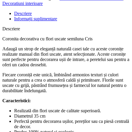
Decoratiuni interioare
Descriere
Informații suplimentare
Descriere
Coronita decorativa cu flori uscate semiluna Cris
Adaugă un strop de eleganță naturală casei tale cu aceste coronițe
realizate manual din flori uscate, atent selecționate. Aceste coronițe
sunt perfecte pentru decorarea ușii de intrare, a peretelui sau pentru a
oferi un cadou deosebit.
Fiecare coroniță este unică, îmbinând armonios texturi și culori
naturale pentru a crea o atmosferă caldă și primitoare. Florile sunt
uscate cu grijă, păstrând frumusețea și farmecul lor natural pentru o
durabilitate îndelungată.
Caracteristici:
Realizată din flori uscate de calitate superioară.
Diametrul 35 cm
Perfectă pentru decorarea ușilor, pereților sau ca piesă centrală
de decor.
Produs 100% natural și ecologic.