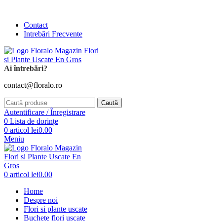
Comanda și telefonic la
+4 0741 746 262
Contact
Intrebări Frecvente
Ai întrebări?
contact@floralo.ro
Caută
Autentificare / Înregistrare
0
Lista de dorințe
0
articol
lei
0.00
Meniu
0
articol
lei
0.00
Home
Despre noi
Flori si plante uscate
Buchete flori uscate