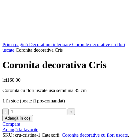
Faceți click pentru a mări
Prima pagină
Decoratiuni interioare
Coronite decorative cu flori
uscate
Coronita decorativa Cris
Coronita decorativa Cris
lei
160.00
Coronita cu flori uscate usa semiluna 35 cm
1 în stoc (poate fi pre-comandat)
Cantitate
Coronita
Adaugă în coș
decorativa
Compara
Cris
Adaugă la favorite
SKU:
cru-cristina-1
Categorii:
Coronite decorative cu flori uscate
,