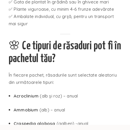
✅ Gata de plantat în grădină sau în ghivece mari
✅ Plante viguroase, cu minim 4-6 frunze adevărate
✅ Ambalate individual, cu grijă, pentru un transport
mai sigur
🌸
Ce tipuri de răsaduri pot fi în
pachetul tău?
În fiecare pachet, răsadurile sunt selectate aleatoriu
din următoarele tipuri:
Acroclinium
(alb și roz) – anual
Ammobium
(alb) – anual
Craspedia globosa
(galben) -anual