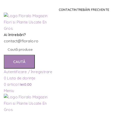
Comanda și telefonic la
+4 0741 746 262
CONTACT
INTREBĂRI FRECVENTE
Ai întrebări?
contact@floralo.ro
CAUTĂ
Autentificare / Înregistrare
0
Lista de dorințe
0
articol
lei
0.00
Meniu