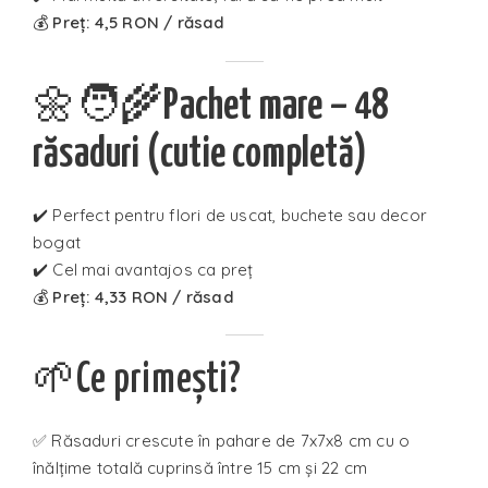
💰
Preț: 4,5 RON / răsad
🌼🧑‍🌾
Pachet mare – 48
răsaduri (cutie completă)
✔️ Perfect pentru flori de uscat, buchete sau decor
bogat
✔️ Cel mai avantajos ca preț
💰
Preț: 4,33 RON / răsad
🌱Ce primești?
✅ Răsaduri crescute în pahare de 7x7x8 cm cu o
înălțime totală cuprinsă între 15 cm și 22 cm