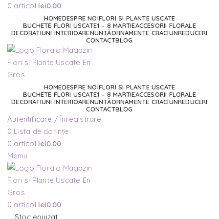
0
articol
lei
0.00
HOME
DESPRE NOI
FLORI SI PLANTE USCATE
BUCHETE FLORI USCATE
1 – 8 MARTIE
ACCESORII FLORALE
DECORATIUNI INTERIOARE
NUNTĂ
ORNAMENTE CRACIUN
REDUCERI
CONTACT
BLOG
HOME
DESPRE NOI
FLORI SI PLANTE USCATE
BUCHETE FLORI USCATE
1 – 8 MARTIE
ACCESORII FLORALE
DECORATIUNI INTERIOARE
NUNTĂ
ORNAMENTE CRACIUN
REDUCERI
CONTACT
BLOG
Autentificare / Înregistrare
0
Lista de dorințe
0
articol
lei
0.00
Meniu
0
articol
lei
0.00
Stoc epuizat