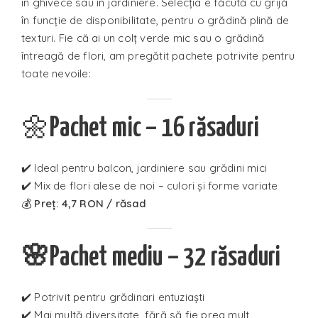
în ghivece sau în jardiniere. Selecția e făcută cu grijă
în funcție de disponibilitate, pentru o grădină plină de
texturi. Fie că ai un colț verde mic sau o grădină
întreagă de flori, am pregătit pachete potrivite pentru
toate nevoile:
🌼
Pachet mic – 16
răsaduri
✔️ Ideal pentru balcon, jardiniere sau grădini mici
✔️ Mix de flori alese de noi – culori și forme variate
💰
Preț: 4,7 RON / răsad
🌸Pachet mediu – 32 răsaduri
✔️ Potrivit pentru grădinari entuziaști
✔️ Mai multă diversitate, fără să fie prea mult