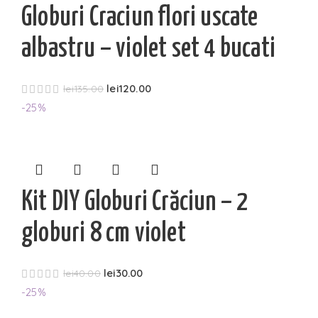
Globuri Craciun flori uscate
albastru – violet set 4 bucati
lei
120.00
lei
135.00
-25%
Kit DIY Globuri Crăciun – 2
globuri 8 cm violet
lei
30.00
lei
40.00
-25%