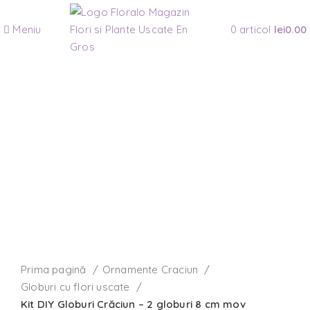
Meniu
0
articol
lei
0.00
-25%
Faceți click pentru a mări
Prima pagină
Ornamente Craciun
Globuri cu flori uscate
Kit DIY Globuri Crăciun – 2 globuri 8 cm mov