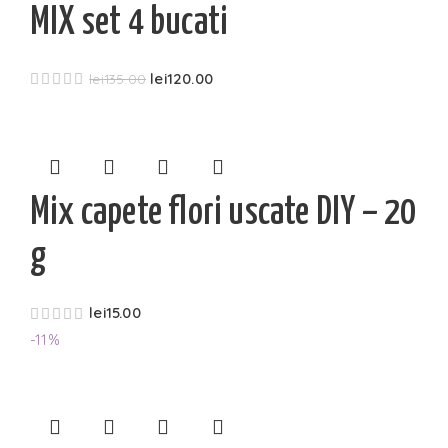
MIX set 4 bucati
lei
120.00
lei
135.00
Mix capete flori uscate DIY – 20
g
lei
15.00
-11%