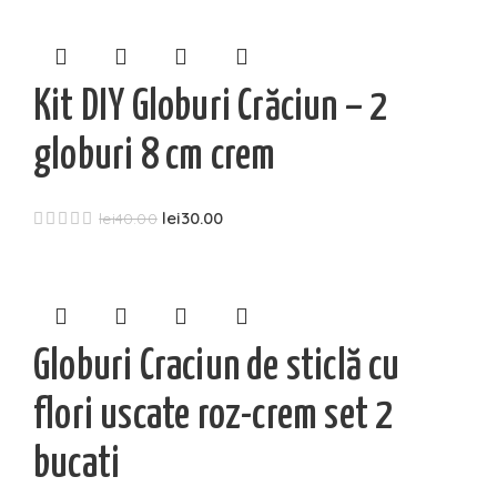
Kit DIY Globuri Crăciun – 2
globuri 8 cm crem
lei
30.00
lei
40.00
Globuri Craciun de sticlă cu
flori uscate roz-crem set 2
bucati