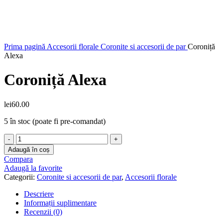
Faceți click pentru a mări
Prima pagină
Accesorii florale
Coronite si accesorii de par
Coroniță
Alexa
Coroniță Alexa
lei
60.00
5 în stoc (poate fi pre-comandat)
Cantitate
Coroniță
Adaugă în coș
Alexa
Compara
Adaugă la favorite
Categorii:
Coronite si accesorii de par
,
Accesorii florale
Descriere
Informații suplimentare
Recenzii (0)