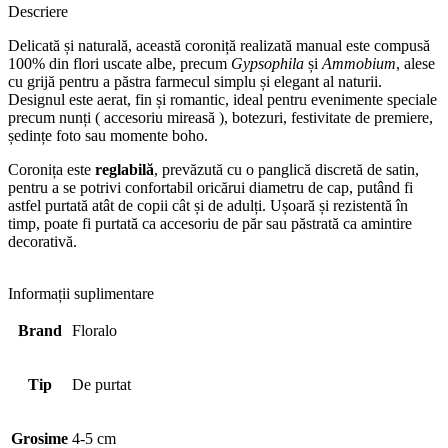
Descriere
Delicată și naturală, această coroniță realizată manual este compusă
100% din flori uscate albe, precum
Gypsophila
și
Ammobium
, alese
cu grijă pentru a păstra farmecul simplu și elegant al naturii.
Designul este aerat, fin și romantic, ideal pentru evenimente speciale
precum nunți ( accesoriu mireasă ), botezuri, festivitate de premiere,
ședințe foto sau momente boho.
Coronița este
reglabilă
, prevăzută cu o panglică discretă de satin,
pentru a se potrivi confortabil oricărui diametru de cap, putând fi
astfel purtată atât de copii cât și de adulți. Ușoară și rezistentă în
timp, poate fi purtată ca accesoriu de păr sau păstrată ca amintire
decorativă.
Informații suplimentare
Brand
Floralo
Tip
De purtat
Grosime
4-5 cm