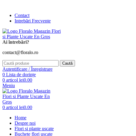
Comanda și telefonic la
+4 0741 746 262
Contact
Intrebări Frecvente
Ai întrebări?
contact@floralo.ro
Caută
Autentificare / Înregistrare
0
Lista de dorințe
0
articol
lei
0.00
Meniu
0
articol
lei
0.00
Home
Despre noi
Flori si plante uscate
Buchete flori uscate