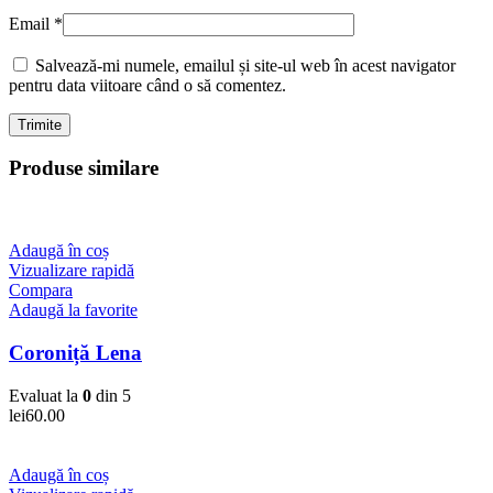
Email
*
Salvează-mi numele, emailul și site-ul web în acest navigator
pentru data viitoare când o să comentez.
Produse similare
Adaugă în coș
Vizualizare rapidă
Compara
Adaugă la favorite
Coroniță Lena
Evaluat la
0
din 5
lei
60.00
Adaugă în coș