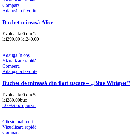
Compara
Adaugă la favorite
Buchet mireasă Alice
Evaluat la
0
din 5
Prețul
Prețul
lei
290.00
lei
240.00
inițial
curent
a
este:
fost:
lei240.00.
Adaugă în coș
lei290.00.
Vizualizare rapidă
Compara
Adaugă la favorite
Buchet de mireasă din flori uscate – „Blue Whisper”
Evaluat la
0
din 5
lei
280.00
buc
-27%
Stoc epuizat
Citește mai mult
Vizualizare rapidă
Compara