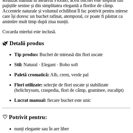
Realizat manual în atelierul Floralo, acest buchet este inspirat din
pajiștile senine și din simplitatea elegantă a florilor de câmp.
Accentele naturale și volumul echilibrat îl fac potrivit pentru mirese
care își doresc un buchet rafinat, atemporal, ce poate fi păstrat ca
amintire mult timp după ziua nunții.
Cocarda mirelui este inclusă.
🌿 Detalii produs
Tip produs:
Buchet de mireasă din flori uscate
Stil:
Natural · Elegant · Boho soft
Paletă cromatică:
Alb, crem, verde pal
Flori utilizate:
selecție de flori uscate și stabilizate
(helichrysum, craspedia, flori de câmp, graminee, eucalipt)
Lucrat manual:
fiecare buchet este unic
♡ Potrivit pentru:
nunți elegante sau în aer liber