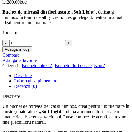
lei
280.00
buc
Buchet de mireasă din flori uscate „Soft Light”
, delicat și
luminos, în tonuri de alb și crem. Design elegant, realizat manual,
ideal pentru nunți naturale.
1 în stoc
Cantitate
Buchet
Adaugă în coș
de
Compara
mireasă
Adaugă la favorite
din
Categorii:
Buchete mireasă
,
Buchete flori uscate
,
Nuntă
flori
uscate
Descriere
–
Informații suplimentare
„Soft
Recenzii (0)
Light”
Descriere
Un buchet de mireasă delicat și luminos, creat pentru iubirile trăite în
liniște și naturalețe.
„Soft Light”
adună armonios flori uscate în
nuanțe de alb, crem și verde pal, într-o compoziție aerată, cu texturi
fine și echilibru natural.