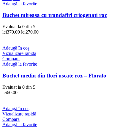
Adaugă la favorite
Buchet mireasa cu trandafiri criogenati roz
Evaluat la
0
din 5
Prețul
Prețul
lei
370.00
lei
270.00
inițial
curent
a
este:
fost:
lei270.00.
Adaugă în coș
lei370.00.
Vizualizare rapidă
Compara
Adaugă la favorite
Buchet mediu din flori uscate roz – Floralo
Evaluat la
0
din 5
lei
60.00
Adaugă în coș
Vizualizare rapidă
Compara
Adaugă la favorite