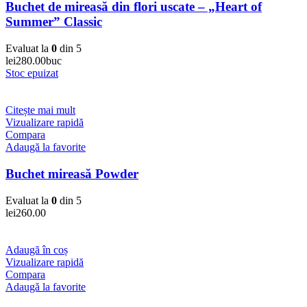
Buchet de mireasă din flori uscate – „Heart of
Summer” Classic
Evaluat la
0
din 5
lei
280.00
buc
Stoc epuizat
Citește mai mult
Vizualizare rapidă
Compara
Adaugă la favorite
Buchet mireasă Powder
Evaluat la
0
din 5
lei
260.00
Adaugă în coș
Vizualizare rapidă
Compara
Adaugă la favorite