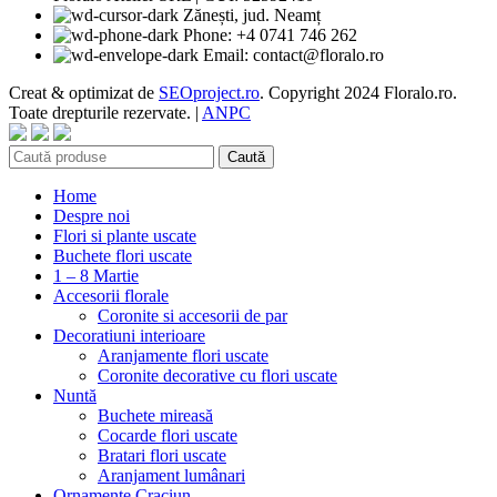
Zănești, jud. Neamț
Phone: +4 0741 746 262
Email: contact@floralo.ro
Creat & optimizat de
SEOproject.ro
. Copyright
2024 Floralo.ro.
Toate drepturile rezervate. |
ANPC
Caută
Home
Despre noi
Flori si plante uscate
Buchete flori uscate
1 – 8 Martie
Accesorii florale
Coronite si accesorii de par
Decoratiuni interioare
Aranjamente flori uscate
Coronite decorative cu flori uscate
Nuntă
Buchete mireasă
Cocarde flori uscate
Bratari flori uscate
Aranjament lumânari
Ornamente Craciun