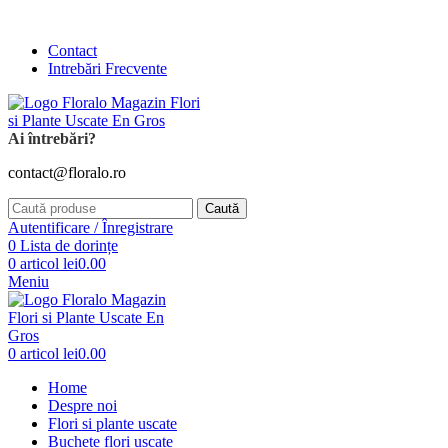
Comanda și telefonic la
+4 0741 746 262
Contact
Intrebări Frecvente
Ai întrebări?
contact@floralo.ro
Caută
Autentificare / Înregistrare
0
Lista de dorințe
0
articol
lei
0.00
Meniu
0
articol
lei
0.00
Home
Despre noi
Flori si plante uscate
Buchete flori uscate