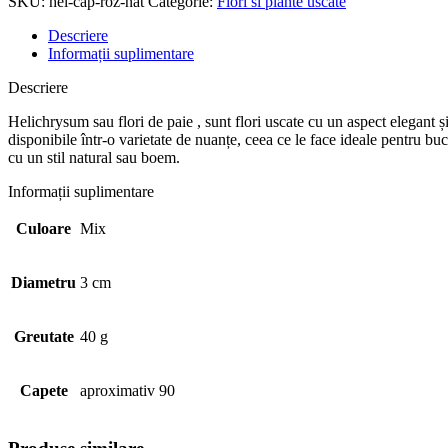
SKU:
hel-cap-roz-nat
Categorie:
Flori si plante uscate
Descriere
Informații suplimentare
Descriere
Helichrysum sau flori de paie , sunt flori uscate cu un aspect elegant și
disponibile într-o varietate de nuanțe, ceea ce le face ideale pentru bu
cu un stil natural sau boem.
Informații suplimentare
Culoare
Mix
Diametru
3 cm
Greutate
40 g
Capete
aproximativ 90