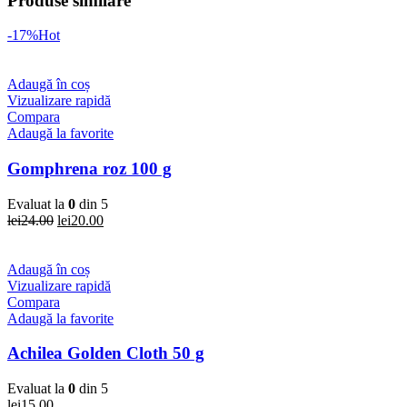
Produse similare
-17%
Hot
Adaugă în coș
Vizualizare rapidă
Compara
Adaugă la favorite
Gomphrena roz 100 g
Evaluat la
0
din 5
Prețul
Prețul
lei
24.00
lei
20.00
inițial
curent
a
este:
fost:
lei20.00.
Adaugă în coș
lei24.00.
Vizualizare rapidă
Compara
Adaugă la favorite
Achilea Golden Cloth 50 g
Evaluat la
0
din 5
lei
15.00