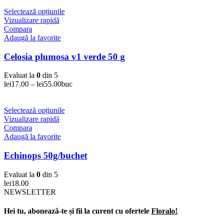
Selectează opțiunile
Vizualizare rapidă
Compara
Adaugă la favorite
Celosia plumosa v1 verde 50 g
Evaluat la
0
din 5
lei
17.00
–
lei
55.00
buc
Selectează opțiunile
Vizualizare rapidă
Compara
Adaugă la favorite
Echinops 50g/buchet
Evaluat la
0
din 5
lei
18.00
NEWSLETTER
Hei tu, abonează-te și fii la curent cu ofertele
Floralo!