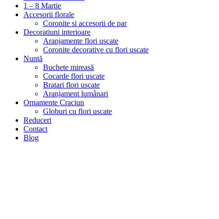
1 – 8 Martie
Accesorii florale
Coronite si accesorii de par
Decoratiuni interioare
Aranjamente flori uscate
Coronite decorative cu flori uscate
Nuntă
Buchete mireasă
Cocarde flori uscate
Bratari flori uscate
Aranjament lumânari
Ornamente Craciun
Globuri cu flori uscate
Reduceri
Contact
Blog
Stoc epuizat