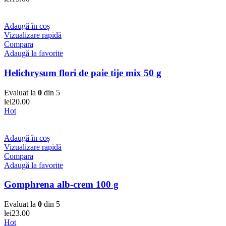
Adaugă în coș
Vizualizare rapidă
Compara
Adaugă la favorite
Helichrysum flori de paie tije mix 50 g
Evaluat la
0
din 5
lei
20.00
Hot
Adaugă în coș
Vizualizare rapidă
Compara
Adaugă la favorite
Gomphrena alb-crem 100 g
Evaluat la
0
din 5
lei
23.00
Hot