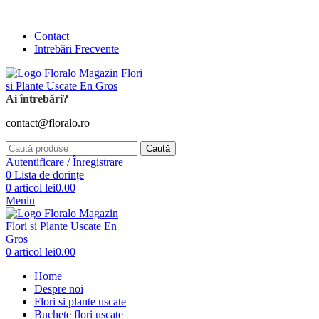
Comanda și telefonic la
+4 0741 746 262
Contact
Intrebări Frecvente
Ai întrebări?
contact@floralo.ro
Caută
Autentificare / Înregistrare
0
Lista de dorințe
0
articol
lei
0.00
Meniu
0
articol
lei
0.00
Home
Despre noi
Flori si plante uscate
Buchete flori uscate