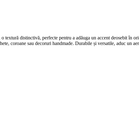
 o textură distinctivă, perfecte pentru a adăuga un accent deosebit în oric
chete, coroane sau decoruri handmade. Durabile și versatile, aduc un aer so