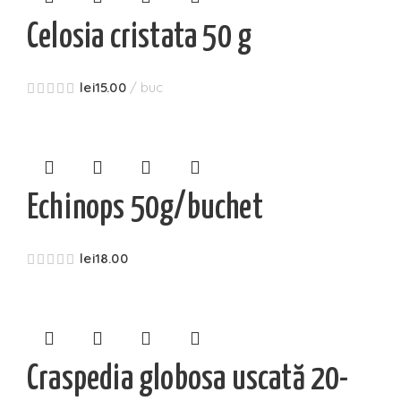
Celosia cristata 50 g
lei
15.00
buc
Echinops 50g/buchet
lei
18.00
Craspedia globosa uscată 20-