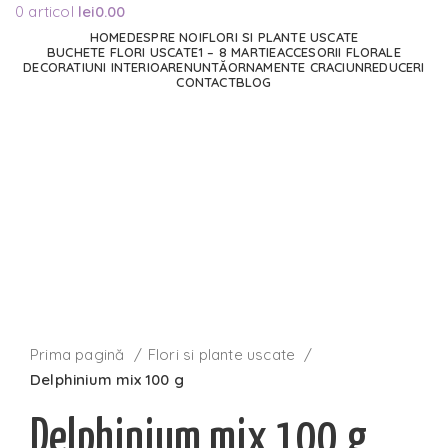
0
articol
lei
0.00
HOME
DESPRE NOI
FLORI SI PLANTE USCATE
BUCHETE FLORI USCATE
1 – 8 MARTIE
ACCESORII FLORALE
DECORATIUNI INTERIOARE
NUNTĂ
ORNAMENTE CRACIUN
REDUCERI
CONTACT
BLOG
Stoc epuizat
Faceți click pentru a mări
Prima pagină
Flori si plante uscate
Delphinium mix 100 g
Delphinium mix 100 g