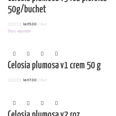
50g/buchet
lei
15.00
buc
Stoc epuizat
Celosia plumosa v1 crem 50 g
lei
17.00
buc
Celosia plumosa v2 roz