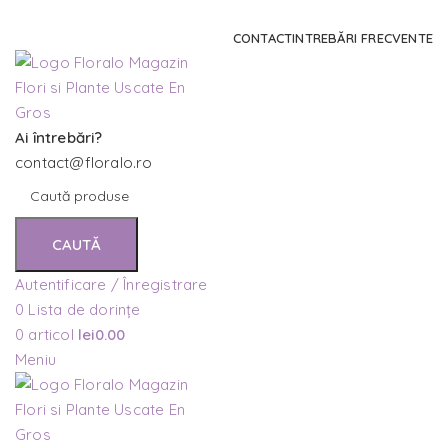
Comanda și telefonic la
+4 0741 746 262
CONTACT
INTREBĂRI FRECVENTE
Ai întrebări?
contact@floralo.ro
CAUTĂ
Autentificare / Înregistrare
0
Lista de dorințe
0
articol
lei
0.00
Meniu