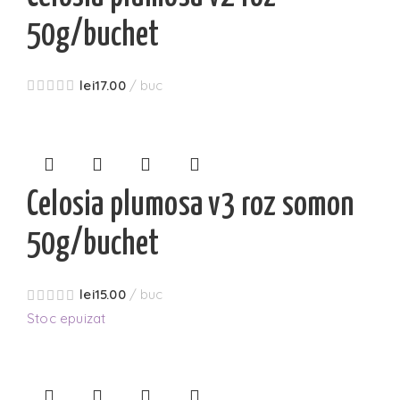
50g/buchet
lei
17.00
buc
Celosia plumosa v3 roz somon
50g/buchet
lei
15.00
buc
Stoc epuizat