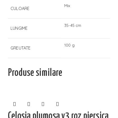
Mix
CULOARE
35-45 cm
LUNGIME
100 g
GREUTATE
Produse similare
Celosia plumosa v3 roz piersica