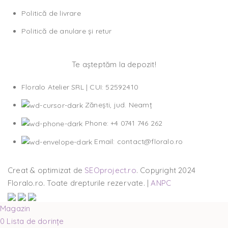
Politică de livrare
Politică de anulare și retur
Te așteptăm la depozit!
Floralo Atelier SRL | CUI: 52592410
Zănești, jud. Neamț
Phone: +4 0741 746 262
Email: contact@floralo.ro
Creat & optimizat de
SEOproject.ro
. Copyright
2024
Floralo.ro. Toate drepturile rezervate. |
ANPC
Magazin
0
Lista de dorințe