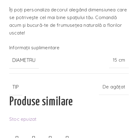
Îți poți personaliza decorul alegând dimensiunea care
se potrivește cel mai bine spațiului tău. Comandă
acum și bucură-te de frumusețea naturală a florilor
uscate!
Informații suplimentare
DIAMETRU
15 cm
TIP
De agățat
Produse similare
Stoc epuizat