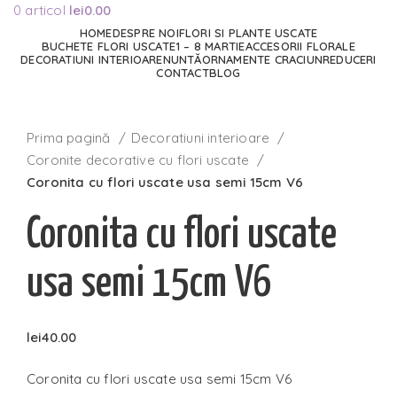
0
articol
lei
0.00
HOME
DESPRE NOI
FLORI SI PLANTE USCATE
BUCHETE FLORI USCATE
1 – 8 MARTIE
ACCESORII FLORALE
DECORATIUNI INTERIOARE
NUNTĂ
ORNAMENTE CRACIUN
REDUCERI
CONTACT
BLOG
Faceți click pentru a mări
Prima pagină
Decoratiuni interioare
Coronite decorative cu flori uscate
Coronita cu flori uscate usa semi 15cm V6
Coronita cu flori uscate
usa semi 15cm V6
lei
40.00
Coronita cu flori uscate usa semi 15cm V6