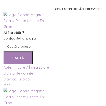
Comanda și telefonic la
+4 0741 746 262
CONTACT
INTREBĂRI FRECVENTE
Ai întrebări?
contact@floralo.ro
CAUTĂ
Autentificare / Înregistrare
0
Lista de dorințe
0
articol
lei
0.00
Meniu