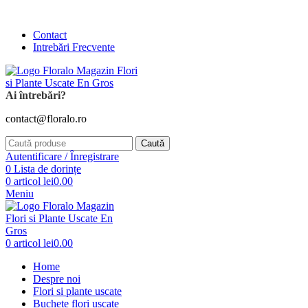
Comanda și telefonic la
+4 0741 746 262
Contact
Intrebări Frecvente
Ai întrebări?
contact@floralo.ro
Caută
Autentificare / Înregistrare
0
Lista de dorințe
0
articol
lei
0.00
Meniu
0
articol
lei
0.00
Home
Despre noi
Flori si plante uscate
Buchete flori uscate