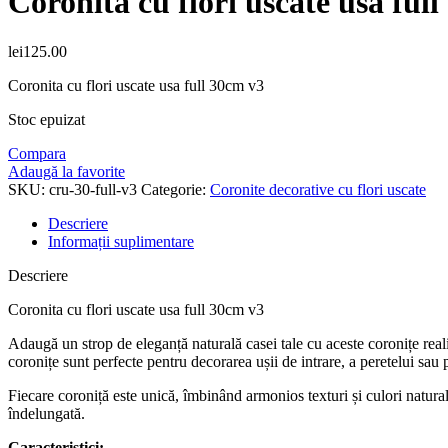
Coronita cu flori uscate usa ful
lei
125.00
Coronita cu flori uscate usa full 30cm v3
Stoc epuizat
Compara
Adaugă la favorite
SKU:
cru-30-full-v3
Categorie:
Coronite decorative cu flori uscate
Descriere
Informații suplimentare
Descriere
Coronita cu flori uscate usa full 30cm v3
Adaugă un strop de eleganță naturală casei tale cu aceste coronițe real
coronițe sunt perfecte pentru decorarea ușii de intrare, a peretelui sau
Fiecare coroniță este unică, îmbinând armonios texturi și culori natural
îndelungată.
Caracteristici: