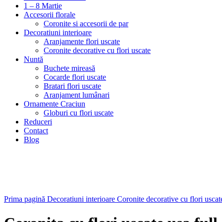
1 – 8 Martie
Accesorii florale
Coronite si accesorii de par
Decoratiuni interioare
Aranjamente flori uscate
Coronite decorative cu flori uscate
Nuntă
Buchete mireasă
Cocarde flori uscate
Bratari flori uscate
Aranjament lumânari
Ornamente Craciun
Globuri cu flori uscate
Reduceri
Contact
Blog
Stoc epuizat
Faceți click pentru a mări
Prima pagină
Decoratiuni interioare
Coronite decorative cu flori usca