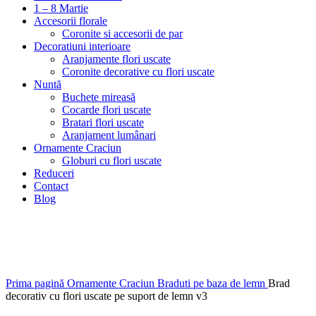
1 – 8 Martie
Accesorii florale
Coronite si accesorii de par
Decoratiuni interioare
Aranjamente flori uscate
Coronite decorative cu flori uscate
Nuntă
Buchete mireasă
Cocarde flori uscate
Bratari flori uscate
Aranjament lumânari
Ornamente Craciun
Globuri cu flori uscate
Reduceri
Contact
Blog
Stoc epuizat
Faceți click pentru a mări
Prima pagină
Ornamente Craciun
Braduti pe baza de lemn
Brad
decorativ cu flori uscate pe suport de lemn v3