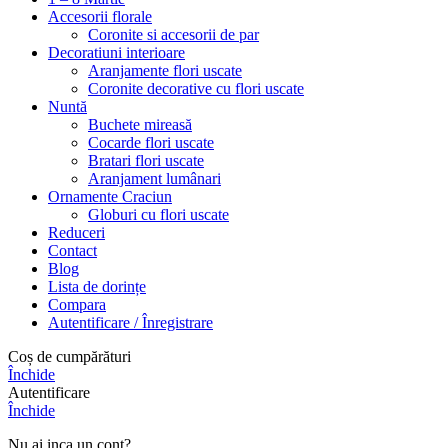
Accesorii florale
Coronite si accesorii de par
Decoratiuni interioare
Aranjamente flori uscate
Coronite decorative cu flori uscate
Nuntă
Buchete mireasă
Cocarde flori uscate
Bratari flori uscate
Aranjament lumânari
Ornamente Craciun
Globuri cu flori uscate
Reduceri
Contact
Blog
Lista de dorințe
Compara
Autentificare / Înregistrare
Coș de cumpărături
Închide
Autentificare
Închide
Nu ai inca un cont?