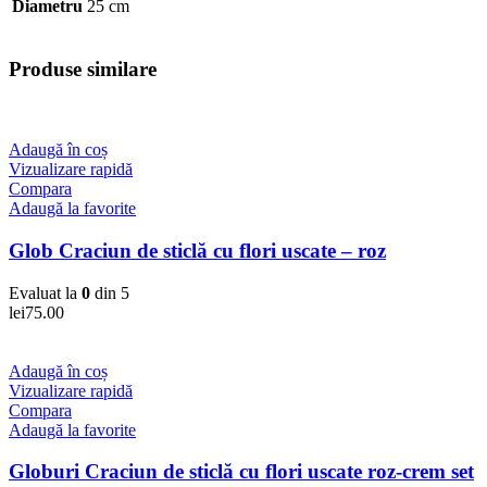
Diametru
25 cm
Produse similare
Adaugă în coș
Vizualizare rapidă
Compara
Adaugă la favorite
Glob Craciun de sticlă cu flori uscate – roz
Evaluat la
0
din 5
lei
75.00
Adaugă în coș
Vizualizare rapidă
Compara
Adaugă la favorite
Globuri Craciun de sticlă cu flori uscate roz-crem set