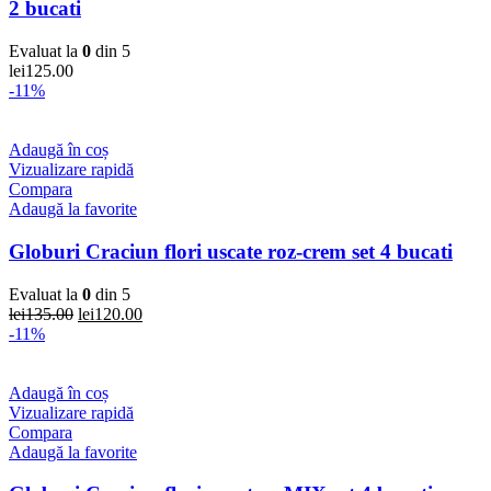
2 bucati
Evaluat la
0
din 5
lei
125.00
-11%
Adaugă în coș
Vizualizare rapidă
Compara
Adaugă la favorite
Globuri Craciun flori uscate roz-crem set 4 bucati
Evaluat la
0
din 5
Prețul
Prețul
lei
135.00
lei
120.00
inițial
curent
-11%
a
este:
fost:
lei120.00.
lei135.00.
Adaugă în coș
Vizualizare rapidă
Compara
Adaugă la favorite