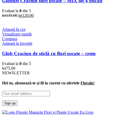
Globuri Craciun flori uscate – MIX set 4 bucati
Evaluat la
0
din 5
Prețul
Prețul
lei
135.00
lei
120.00
inițial
curent
a
este:
fost:
lei120.00.
Adaugă în coș
lei135.00.
Vizualizare rapidă
Compara
Adaugă la favorite
Glob Craciun de sticlă cu flori uscate – crem
Evaluat la
0
din 5
lei
75.00
NEWSLETTER
Hei tu, abonează-te și fii la curent cu ofertele
Floralo!