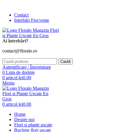
Comanda și telefonic la
+4 0741 746 262
Contact
Intrebări Frecvente
Ai întrebări?
contact@floralo.ro
Caută
Autentificare / Înregistrare
0
Lista de dorințe
0
articol
lei
0.00
Meniu
0
articol
lei
0.00
Home
Despre noi
Flori si plante uscate
Buchete flori uscate