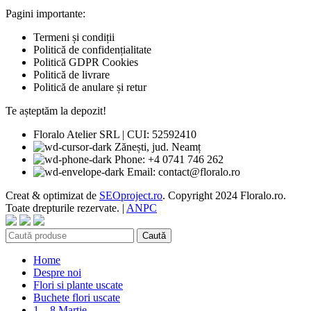
Pagini importante:
Termeni și condiții
Politică de confidențialitate
Politică GDPR Cookies
Politică de livrare
Politică de anulare și retur
Te așteptăm la depozit!
Floralo Atelier SRL | CUI: 52592410
Zănești, jud. Neamț
Phone: +4 0741 746 262
Email: contact@floralo.ro
Creat & optimizat de
SEOproject.ro
. Copyright
2024 Floralo.ro.
Toate drepturile rezervate. |
ANPC
Caută
Home
Despre noi
Flori si plante uscate
Buchete flori uscate
1 – 8 Martie